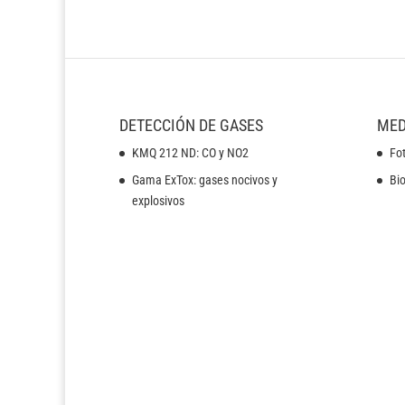
DETECCIÓN DE GASES
MED
KMQ 212 ND: CO y NO2
Fot
Gama ExTox: gases nocivos y
Bi
explosivos