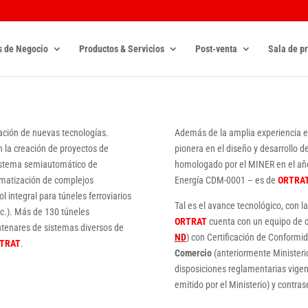
s de Negocio
Productos & Servicios
Post-venta
Sala de p
ación de nuevas tecnologías.
Además de la amplia experiencia en
 la creación de proyectos de
pionera en el diseño y desarrollo 
(sistema semiautomático de
homologado por el MINER en el año 
tomatización de complejos
Energía CDM-0001 – es de
ORTRA
ol integral para túneles ferroviarios
Tal es el avance tecnológico, con l
tc.). Más de 130 túneles
ORTRAT
cuenta con un equipo de 
centenares de sistemas diversos de
ND
) con Certificación de Conformi
TRAT
.
Comercio
(anteriormente Ministeri
disposiciones reglamentarias vige
emitido por el Ministerio) y cont