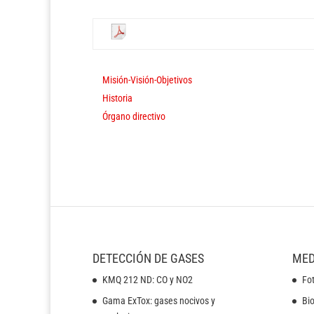
Misión-Visión-Objetivos
Historia
Órgano directivo
DETECCIÓN DE GASES
MED
KMQ 212 ND: CO y NO2
Fot
Gama ExTox: gases nocivos y
Bi